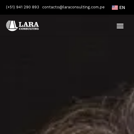
(+51) 941 290 893
contacto@laraconsulting.com.pe
EN