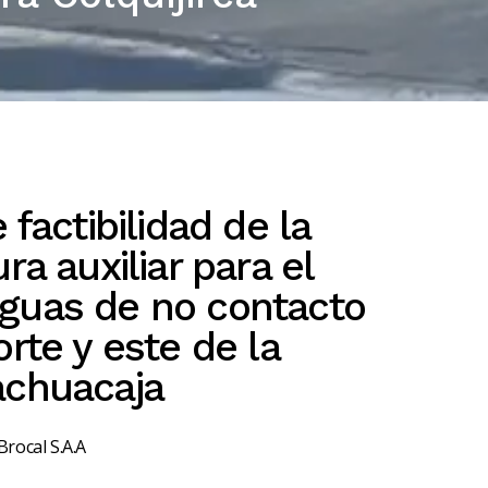
 factibilidad de la
ra auxiliar para el
guas de no contacto
orte y este de la
achuacaja
Brocal S.A.A