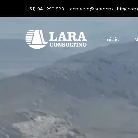
(+51) 941 290 893
contacto@laraconsulting.com
Inicio
N