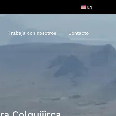
EN
Trabaja con nosotros
Contacto
a Colquijirca