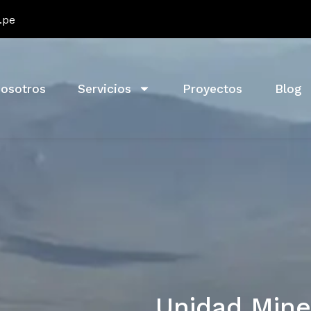
.pe
osotros
Servicios
Proyectos
Blog
Unidad Miner