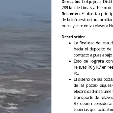
Dirección:
Colquijirca, Dist
289 km de Lima y a 10 km de
Resumen:
El objetivo princip
de la infraestructura auxili
norte y este de la relavera 
Descripción:
La finalidad del estu
hacia el depósito de
contacto aguas abajo 
Esto se logrará con
relaves R6 y R7 en re
R5.
El diseño de las poza
de las pozas- diques-
electricidad-instrume
transporte de relaves
R7 deben considerar
tuberías que actualme