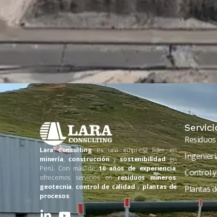
Servici
Residuos
Lara Consulting
es una empresa líder en
Ingenierí
minería
,
construcción
y
sostenibilidad
en
Perú. Con más de
10 años de experiencia
,
Control y
ofrecemos servicios en
residuos mineros
,
geotecnia
,
control de calidad
y
plantas de
Plantas 
procesos
.