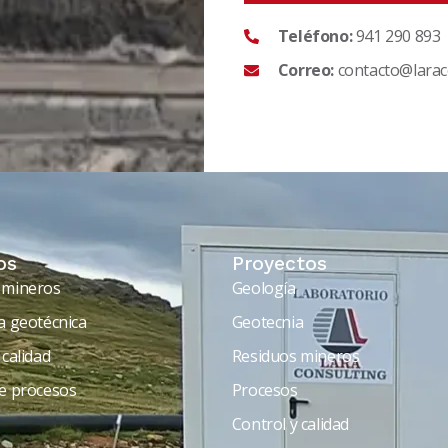
Teléfono:
941 290 893
Correo:
contacto@larac
os
Proyectos
 mineros
Geología
a geotécnica
Geotecnia
 calidad
Residuos mineros
de procesos
Procesos
Control y calidad