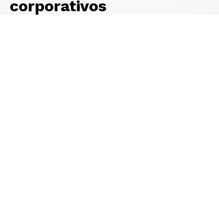
corporativos
Excelencia
Trabajamos con altos estándares de calidad y
compromiso, buscando superar expectativas y
garantizar resultados confiables en cada proyecto.
Innovación