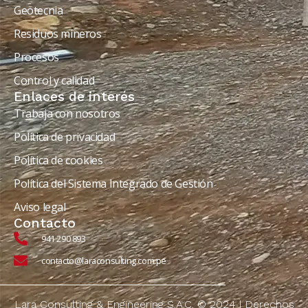
Geotecnia
Residuos mineros
Procesos
Control y calidad
Enlaces de interés
Trabaja con nosotros
Política de privacidad
Política de cookies
Política del Sistema Integrado de Gestión
Aviso legal
Contacto
941 290 893
contacto@laraconsulting.com.pe
Lara Consulting & Engineering S.A.C. © 2024 | Derechos