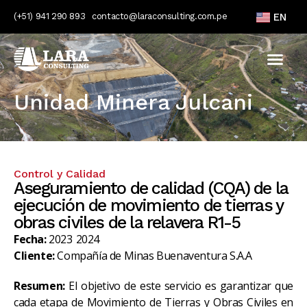
(+51) 941 290 893
contacto@laraconsulting.com.pe
EN
Unidad Minera Julcani
Control y Calidad
Aseguramiento de calidad (CQA) de la
ejecución de movimiento de tierras y
obras civiles de la relavera R1-5
Fecha:
2023
2024
Cliente:
Compañía de Minas Buenaventura S.A.A
Resumen:
El objetivo de este servicio es garantizar que
cada etapa de Movimiento de Tierras y Obras Civiles en