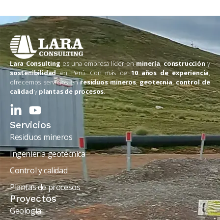
Lara Consulting
es una empresa líder en
minería
,
construcción
y
sostenibilidad
en Perú. Con más de
10 años de experiencia
,
ofrecemos servicios en
residuos mineros
,
geotecnia
,
control de
calidad
y
plantas de procesos
.
Servicios
Residuos mineros
Ingeniería geotécnica
Control y calidad
Plantas de procesos
Proyectos
Geología