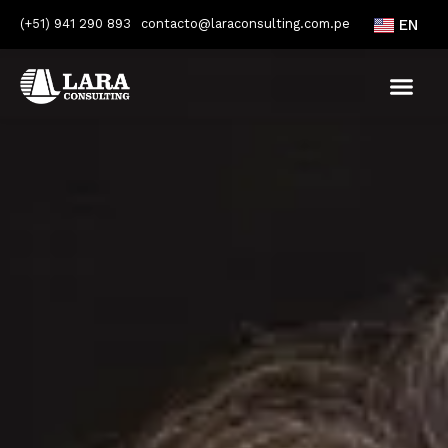
(+51) 941 290 893
contacto@laraconsulting.com.pe
EN