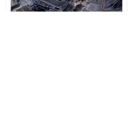
Depósito 7 CJM – Disposición de residuos –
Refinería Cajamarquilla – Nexa
Ver proyecto
Residuos Mineros