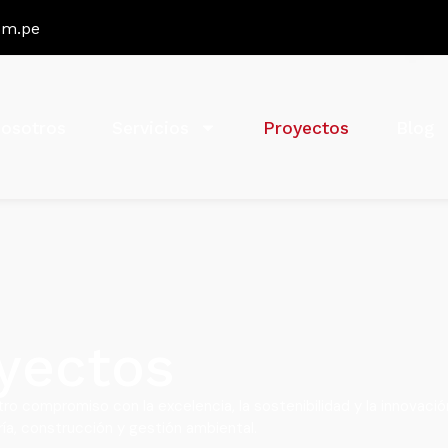
om.pe
osotros
Servicios
Proyectos
Blog
yectos
ro compromiso con la excelencia, la sostenibilidad y la innovac
a, construcción y gestión ambiental.