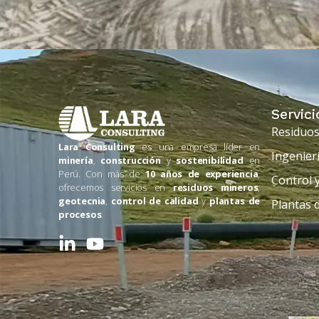
Servici
Residuos
Lara Consulting
es una empresa líder en
Ingenier
minería
,
construcción
y
sostenibilidad
en
Perú. Con más de
10 años de experiencia
,
Control y
ofrecemos servicios en
residuos mineros
,
geotecnia
,
control de calidad
y
plantas de
Plantas 
procesos
.