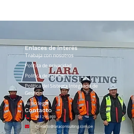
Enlaces de interés
Trabaja con nosotros
Política de privacidad
Política de cookies
Política del Sistema Integrado de
Gestión
Aviso legal
Contacto
941 290 893
contacto@laraconsulting.com.pe