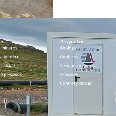
os
Proyectos
 mineros
Geología
ía geotécnica
Geotecnia
 calidad
Residuos mineros
de procesos
Procesos
Control y calidad