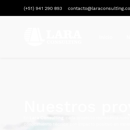
(+51) 941 290 893
contacto@laraconsulting.c
Inicio
N
Nuestros pro
En
Lara Consulting
, cada proyecto representa nuest
conocimiento técnico con impacto positivo en minerí