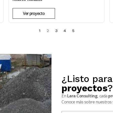
Ver proyecto
1
2
3
4
5
¿Listo par
proyectos
?
En
Lara Consulting
, cada
pr
Conoce más sobre nuestros se